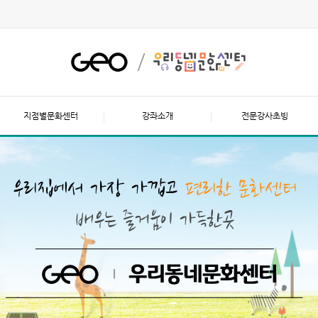
지점별문화센터
강좌소개
전문강사초빙