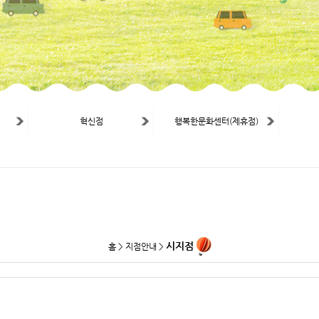
혁신점
행복한문화센터(제휴점)
시지점
홈 > 지점안내 >