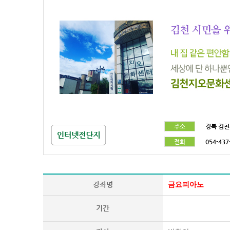
주소
경북 김천
전화
054-437
강좌명
금요피아노
기간