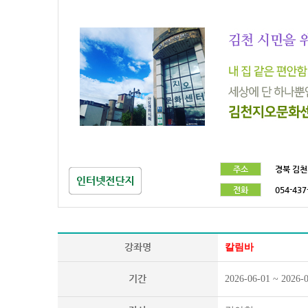
주소
경북 김천
전화
054-437
강좌명
칼림바
기간
2026-06-01 ~ 2026-