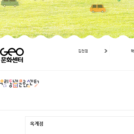
김천점
옥계점