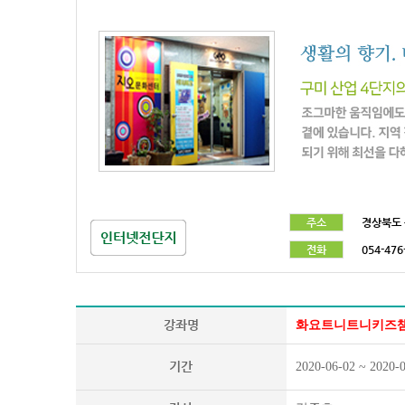
주소
경상북도 
전화
054-476
강좌명
화요트니트니키즈챔프
기간
2020-06-02 ~ 2020-