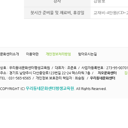
강사
강종호
첫시간 준비물 및 재료비, 휴강일
교재비-4만원(CD+교
문화센터소개
이용약관
개인정보처리방침
찾아오시는길
상호 : 우리동네문화센터평생교육원 / 대표자 : 조준호 / 사업자등록번호 : 273-95-0070
주소 : 경기도 남양주시 다산중앙로123번길 22-24 맥스타워 7층 /
지오문화센터
김
TEL : 031-565-6565 / 개인정보 보호관리 책임자 : 최승원 /
우리동네문화센터
우리동네문화센터평생교육원
COPYRIGHT (C)
. All Rights Reserved.