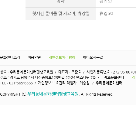
강사
김리안
첫시간 준비물 및 재료비, 휴강일
휴강5/3
문화센터소개
이용약관
개인정보처리방침
찾아오시는길
상호 : 우리동네문화센터평생교육원 / 대표자 : 조준호 / 사업자등록번호 : 273-95-0070
주소 : 경기도 남양주시 다산중앙로123번길 22-24 맥스타워 7층 /
지오문화센터
김
TEL : 031-565-6565 / 개인정보 보호관리 책임자 : 최승원 /
우리동네문화센터
우리동네문화센터평생교육원
COPYRIGHT (C)
. All Rights Reserved.