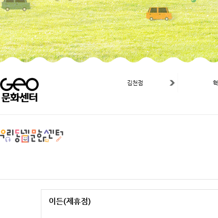
김천점
이든(제휴점)