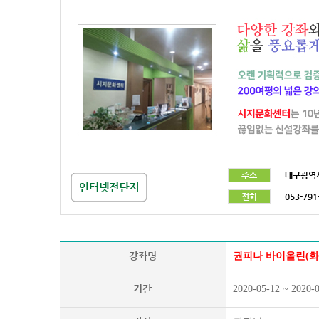
주소
대구광역시
전화
053-791
강좌명
권피나 바이올린(화)
기간
2020-05-12 ~ 2020-