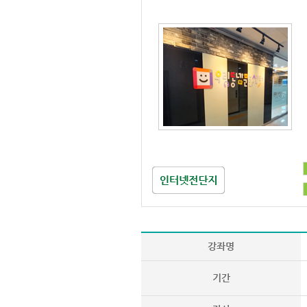
강좌명
기간