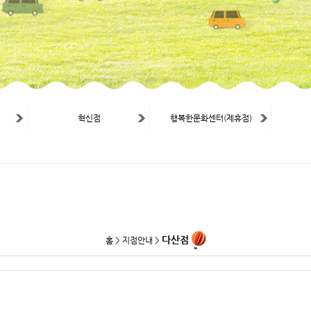
혁신점
행복한문화센터(제휴점)
다산점
홈 > 지점안내 >