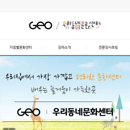
지점별문화센터
강좌소개
전문강사초빙