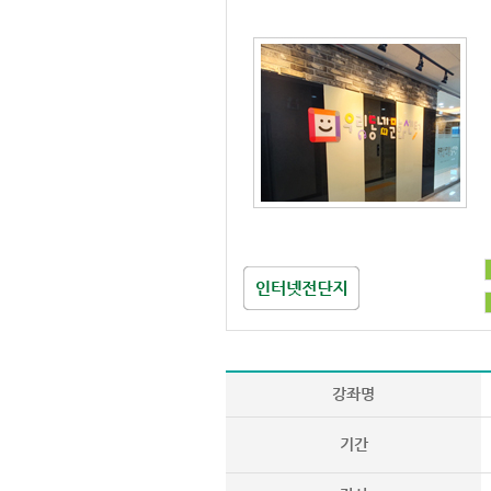
강좌명
기간