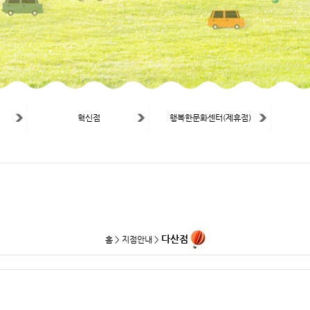
혁신점
행복한문화센터(제휴점)
다산점
홈 > 지점안내 >