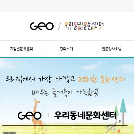
지점별문화센터
강좌소개
전문강사초빙