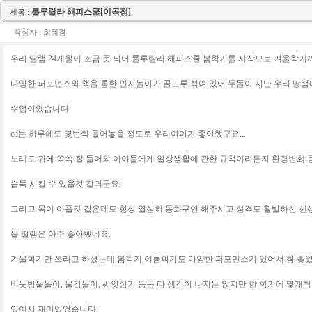
룰루랄라 해피스쿨[이곡점]
제목 :
작성자 :
최혜경
우리 딸램 24개월이 조금 못 되어 룰루랄라 해피스쿨 봄학기를 시작으로 겨울학기
다양한 퍼포먼스와 책을 통한 인지놀이가 골고루 섞여 있어 두돌이 지난 우리 딸램
수업이었습니다.
cd는 하루에도 몇번씩 틀어놓을 정도로 우리아이가 좋아했구요...
노래도 귀에 쏙쏙 잘 들어와 아이들에게 일상생활에 관한 규칙이라든지 환경변화 
습득 시킬 수 있을것 같더군요.
그리고 목이 아플것 같은데도 항상 열심히 동화구연 해주시고 성격도 활발하신 선생님
울 딸램은 아주 좋아했네요.
겨울학기만 쓰라고 하셨는데 봄학기 여름학기도 다양한 퍼포먼스가 있어서 참 좋
비눗방울놀이, 물감놀이, 씨앗심기 등등 다 생각이 나지는 않지만 한 학기에 몇개
있어서 재미있었습니다.