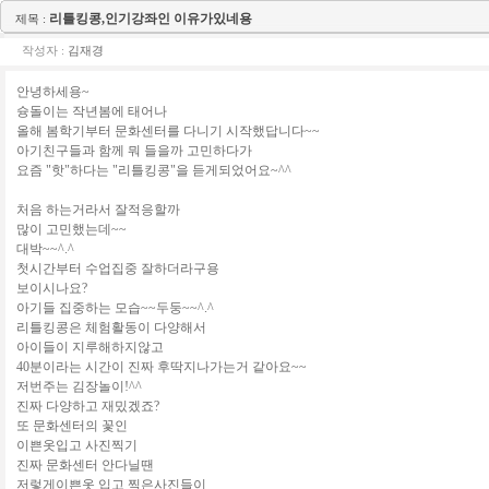
리틀킹콩,인기강좌인 이유가있네용
제목 :
작성자 :
김재경
안녕하세용~
슝돌이는 작년봄에 태어나
올해 봄학기부터 문화센터를 다니기 시작했답니다~~
아기친구들과 함께 뭐 들을까 고민하다가
요즘 "핫"하다는 "리틀킹콩"을 듣게되었어요~^^
처음 하는거라서 잘적응할까
많이 고민했는데~~
대박~~^.^
첫시간부터 수업집중 잘하더라구용
보이시나요?
아기들 집중하는 모습~~두둥~~^.^
리틀킹콩은 체험활동이 다양해서
아이들이 지루해하지않고
40분이라는 시간이 진짜 후딱지나가는거 같아요~~
저번주는 김장놀이!^^
진짜 다양하고 재밌겠죠?
또 문화센터의 꽃인
이쁜옷입고 사진찍기
진짜 문화센터 안다닐땐
저렇게이쁜옷 입고 찍은사진들이