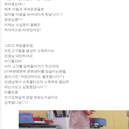
부러웠는데~~
매주 이렇게 귀여운옷들로
엄마들 마음을 녹아내리게 한답니다 ♡
완전심쿵!^^
이제는 소심쟁이 둘째도
적극적으로 바뀌었어요!
그리고 제일좋은점,
모든교구들을 열심히 소독하시는
선생님 대단하셔요
아기들이라
아직 교구를 입에들어가기 우선인데
(이부분때문에 문화센터를 망설이는분들
많으시죠? 걱정안하셔도 될듯합니다^^)
선생님께서 소독물티슈와 소독제로 열심히
닦는거보고 감동했답니다 ♡
리틀킹콩
인기강좌답게 정말 재밌는거같아요
강추합니당♡♡