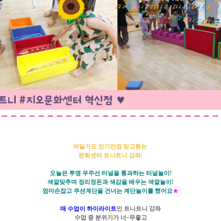
어딜가도 인기만점 믿고듣는
문화센터 트니트니 강좌!
오늘은 투명 우주선 터널을 통과하는 터널놀이!
색깔맞추며 정리정돈과 색감을 배우는 색깔놀이!
엄마손잡고 쿠션계단을 건너는 계단놀이를 했어요
★
매 수업이 하이라이트
인 트니트니 강좌
수업 중 분위기가 너~무좋고