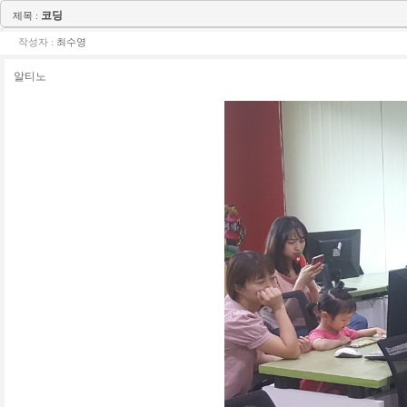
코딩
제목 :
작성자 :
최수영
알티노