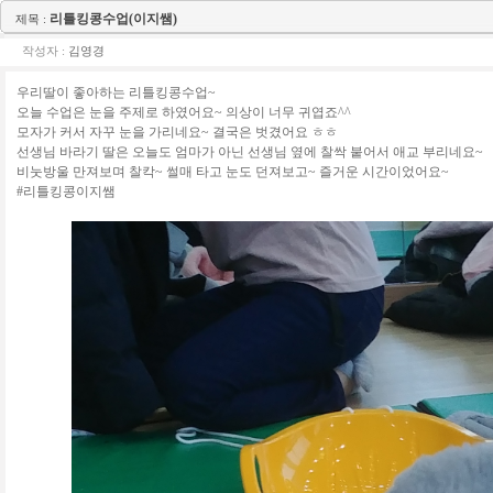
리틀킹콩수업(이지쌤)
제목 :
작성자 :
김영경
우리딸이 좋아하는 리틀킹콩수업~
오늘 수업은 눈을 주제로 하였어요~ 의상이 너무 귀엽죠^^
모자가 커서 자꾸 눈을 가리네요~ 결국은 벗겼어요 ㅎㅎ
선생님 바라기 딸은 오늘도 엄마가 아닌 선생님 옆에 찰싹 붙어서 애교 부리네요~
비눗방울 만져보며 찰칵~ 썰매 타고 눈도 던져보고~ 즐거운 시간이었어요~
#리틀킹콩이지쌤