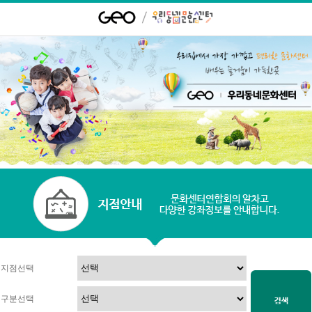
지점선택
구분선택