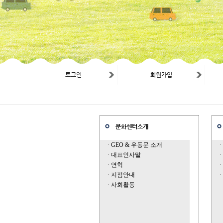
로그인
회원가입
문화센터소개
·
GEO & 우동문 소개
·
·
대표인사말
·
·
연혁
·
·
지점안내
·
·
사회활동