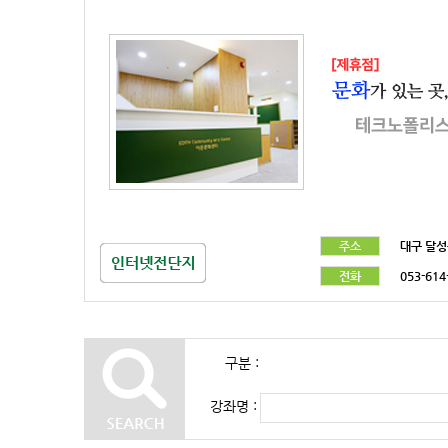
주소
대구 달성
전화
053-614
구분 :
강좌명 :