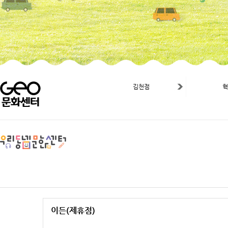
김천점
이든(제휴점)