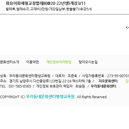
화요이화체형교정발레B(@20-22년생)개강3/11
발레복,발레슈즈,교재비3만원(개강일납부,환불불가)휴강5/6
문화센터소개
이용약관
개인정보처리방침
찾아오시는길
상호 : 우리동네문화센터평생교육원 / 대표자 : 조준호 / 사업자등록번호 : 273-95-0070
주소 : 경기도 남양주시 다산중앙로123번길 22-24 맥스타워 7층 /
지오문화센터
김
TEL : 031-565-6565 / 개인정보 보호관리 책임자 : 최승원 /
우리동네문화센터
우리동네문화센터평생교육원
COPYRIGHT (C)
. All Rights Reserved.