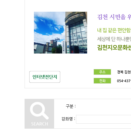
주소
경북 김천
전화
054-437
구분 :
강좌명 :