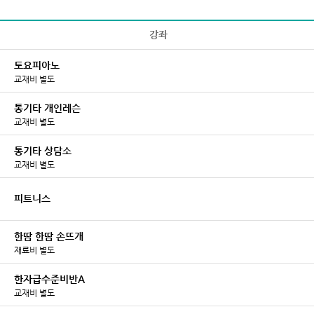
강좌
토요피아노
교재비 별도
통기타 개인레슨
교재비 별도
통기타 상담소
교재비 별도
피트니스
한땀 한땀 손뜨개
재료비 별도
한자급수준비반A
교재비 별도