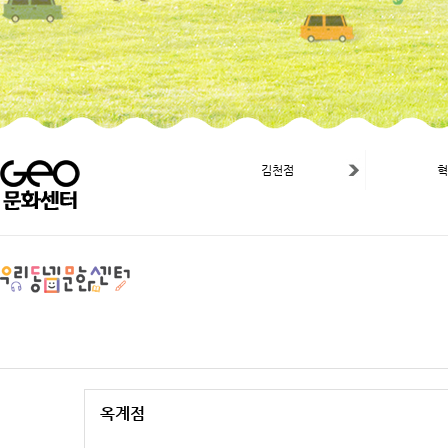
김천점
옥계점