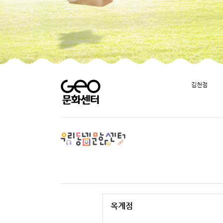
김천점
옥계점