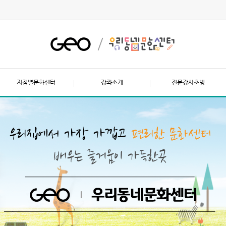
지점별문화센터
강좌소개
전문강사초빙