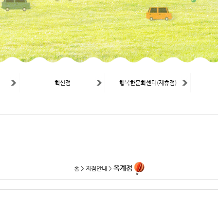
혁신점
행복한문화센터(제휴점)
옥계점
홈 > 지점안내 >