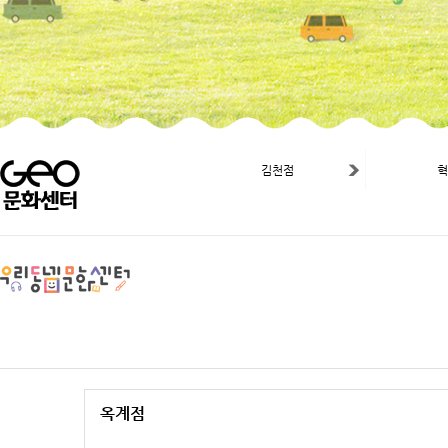
김천점
옥계점