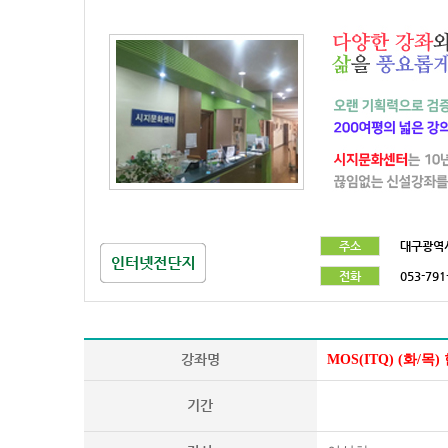
주소
대구광역시
전화
053-791
강좌명
MOS(ITQ) (화/목) 
기간