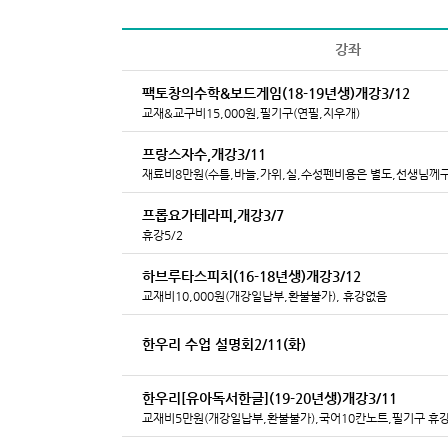
강좌
팩토창의수학&보드게임(18-19년생)개강3/12
교재&교구비15,000원,필기구(연필,지우개)
프랑스자수,개강3/11
재료비8만원(수틀,바늘,가위,실,수성펜비용은 별도,선생님께구
프롭요가테라피,개강3/7
휴강5/2
하브루타스피치(16-18년생)개강3/12
교재비10,000원(개강일납부,환불불가), 휴강없음
한우리 수업 설명회2/11(화)
한우리[유아독서한글](19-20년생)개강3/11
교재비5만원(개강일납부,환불불가),국어10칸노트,필기구 휴강