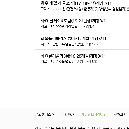
한우리[읽기,글쓰기](17-18년생)개강3/11
교재비 56,000원(단편책4권+활동지)(개강일납부,환불불가)휴
화요 클레이&토탈(19-21년생)개강3/11
재료비35,000원개강일납부, 휴강5/6
화요롤리폴리A(@06-12개월)개강3/11
재료비5만원->특별할인4만원, 휴강 5/6
화요롤리폴리B(@16-28개월)개강3/11
재료비5만원->특별할인4만원, 휴강5/6
문화센터소개
이용약관
개인정보처리방침
찾아오시
상호 : 우리동네문화센터평생교육원 / 대표자 : 조준호 / 사업자등록번