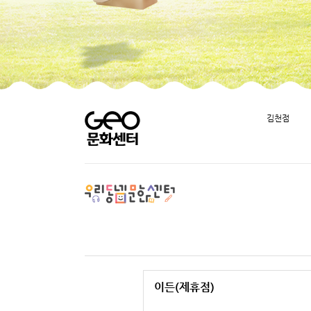
김천점
이든(제휴점)