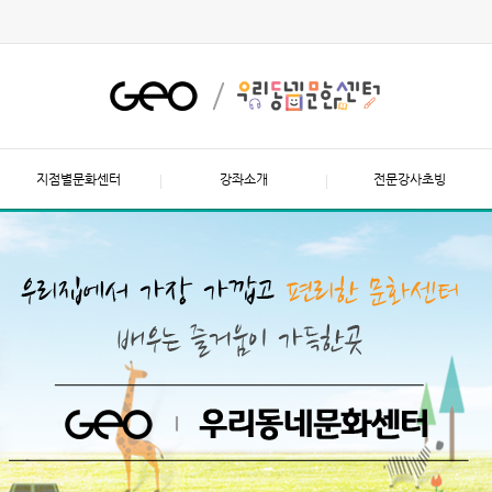
지점별문화센터
강좌소개
전문강사초빙