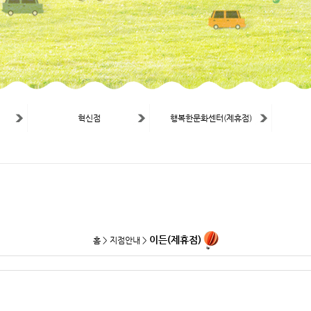
혁신점
행복한문화센터(제휴점)
이든(제휴점)
홈 > 지점안내 >